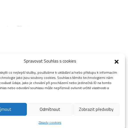
°C
plota vzduchu
Spravovat Souhlas s cookies
ín
ytli co nejlepší služby, používáme k ukládání a/nebo přístupu k informacím
technologie jako jsou soubory cookies. Souhlas s těmito technologiemi nám
ovávat údaje, jako je chování při procházení nebo jedinečná ID na tomto
las nebo odvolání souhlasu může nepříznivě ovlivnit určité vlastnosti a
.
íjmout
Odmítnout
Zobrazit předvolby
Zásady cookies
e ještě šanci!