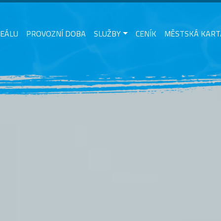
REÁLU
PROVOZNÍ DOBA
SLUŽBY
CENÍK
MĚSTSKÁ KART