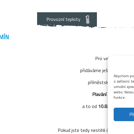
Provozní teploty
MÍN
°C
°C
Pro velký zájem
alý bazén
Velký bazén
Te
přidáváme ještě jeden term
Abychom posk
o zařízení, 
příměstského táboru
umožní zprac
webu. Nesouh
Plavání s Verčou,
funkce.
a to od
10.8. – 14.8. 2026
Př
Pokud jste tedy nestihli červenec, mát