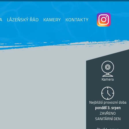
A
LÁZEŇSKÝ ŘÁD
KAMERY
KONTAKTY
Kamera
Nejbližší provozní doba
pondělí 3. srpen
ZAVŘENO
SANITÁRNÍ DEN