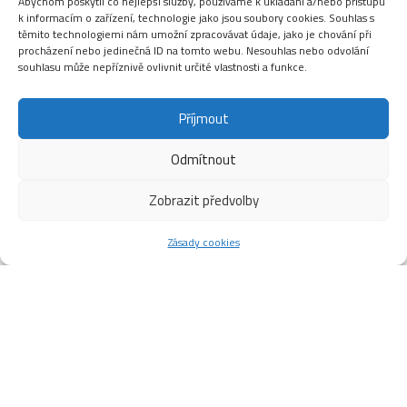
Abychom poskytli co nejlepší služby, používáme k ukládání a/nebo přístupu
k informacím o zařízení, technologie jako jsou soubory cookies. Souhlas s
těmito technologiemi nám umožní zpracovávat údaje, jako je chování při
procházení nebo jedinečná ID na tomto webu. Nesouhlas nebo odvolání
souhlasu může nepříznivě ovlivnit určité vlastnosti a funkce.
Příjmout
Odmítnout
Zobrazit předvolby
Zásady cookies
NA KOLO I DO BAZÉNU