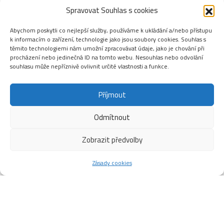
Spravovat Souhlas s cookies
Abychom poskytli co nejlepší služby, používáme k ukládání a/nebo přístupu
k informacím o zařízení, technologie jako jsou soubory cookies. Souhlas s
těmito technologiemi nám umožní zpracovávat údaje, jako je chování při
procházení nebo jedinečná ID na tomto webu. Nesouhlas nebo odvolání
souhlasu může nepříznivě ovlivnit určité vlastnosti a funkce.
Příjmout
Odmítnout
Zobrazit předvolby
Zásady cookies
S RODINOU DO BAZÉNU
Pravidla