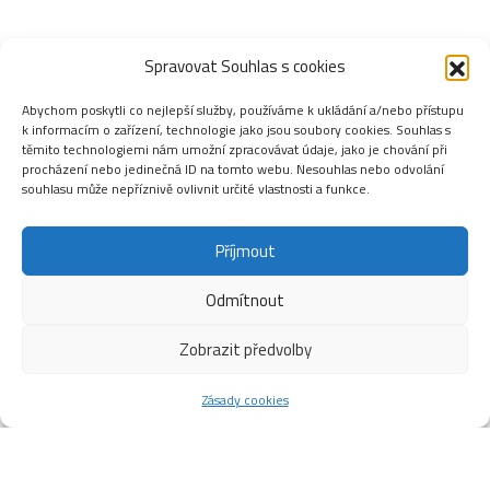
Spravovat Souhlas s cookies
Abychom poskytli co nejlepší služby, používáme k ukládání a/nebo přístupu
k informacím o zařízení, technologie jako jsou soubory cookies. Souhlas s
těmito technologiemi nám umožní zpracovávat údaje, jako je chování při
procházení nebo jedinečná ID na tomto webu. Nesouhlas nebo odvolání
souhlasu může nepříznivě ovlivnit určité vlastnosti a funkce.
Příjmout
Odmítnout
Zobrazit předvolby
Zásady cookies
BAZÉN MÁ 45 LET!