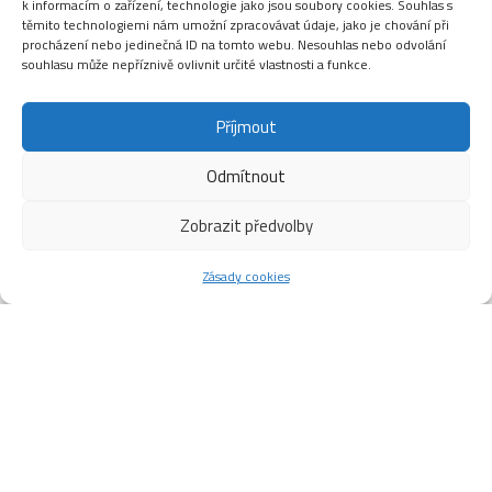
k informacím o zařízení, technologie jako jsou soubory cookies. Souhlas s
těmito technologiemi nám umožní zpracovávat údaje, jako je chování při
procházení nebo jedinečná ID na tomto webu. Nesouhlas nebo odvolání
souhlasu může nepříznivě ovlivnit určité vlastnosti a funkce.
Příjmout
Odmítnout
Zobrazit předvolby
Zásady cookies
PRÁZDNINOVÁ JÓGA u
BAZÉNU