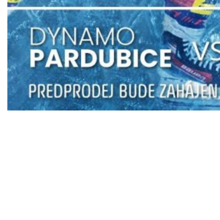
Plavecký bazén je provozován městskou
společností
Eko Bi, s.r.o.
Všechna práva vyhrazena © 2019
Webové stránky vytvořili
Studio Dobrá síť
a