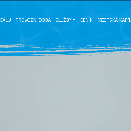
REÁLU
PROVOZNÍ DOBA
SLUŽBY
CENÍK
MĚSTSKÁ KART