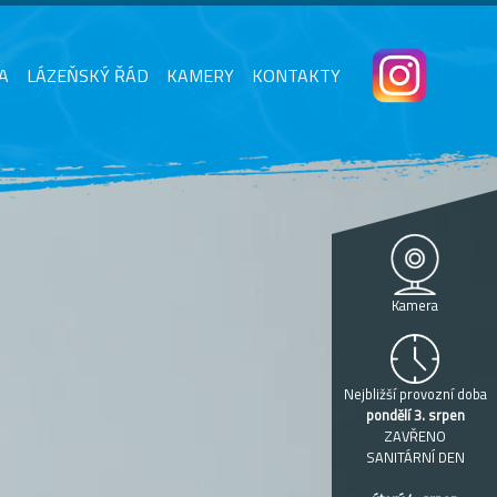
A
LÁZEŇSKÝ ŘÁD
KAMERY
KONTAKTY
Kamera
Nejbližší provozní doba
pondělí 3. srpen
ZAVŘENO
SANITÁRNÍ DEN