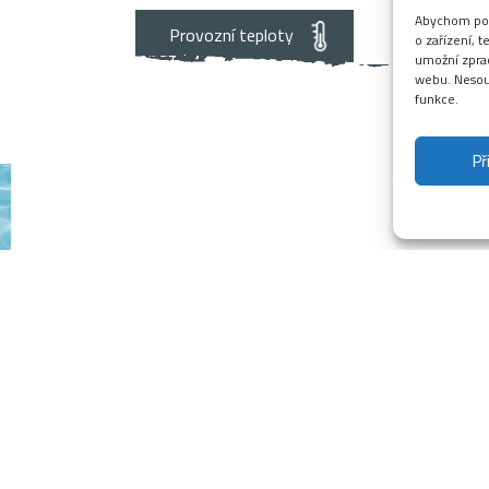
Abychom posk
Provozní teploty
o zařízení, 
umožní zprac
webu. Nesouh
funkce.
°C
°C
Př
alý bazén
Velký bazén
Te