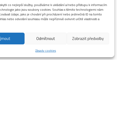
ytli co nejlepší služby, používáme k ukládání a/nebo přístupu k informacím
technologie jako jsou soubory cookies. Souhlas s těmito technologiemi nám
ovávat údaje, jako je chování při procházení nebo jedinečná ID na tomto
las nebo odvolání souhlasu může nepříznivě ovlivnit určité vlastnosti a
°C
íjmout
Odmítnout
Zobrazit předvolby
plota vzduchu
Zásady cookies